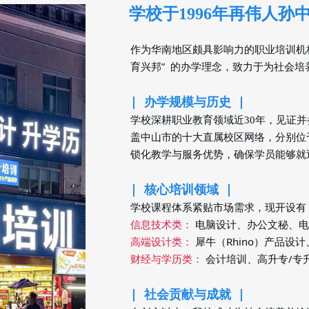
学校于1996年再伟人孙
作为华南地区颇具影响力的职业培训机构
育兴邦”  的办学理念，致力于为社会
|  
办学规模与历史  
|
学校深耕职业教育领域近
年，见证并
30
盖中山市的十大直属校区网络，分别位
锁化教学与服务优势，确保学员能够就
|  
核心培训领域  |
学校课程体系紧贴市场需求，现开设有
信息技术类：
电脑设计、办公文秘、电
高端设计类：
 犀牛（Rhino）产品
财经与
类：
 会计培训、
/
学历
高升专
专
|  
社会贡献与成就  
|