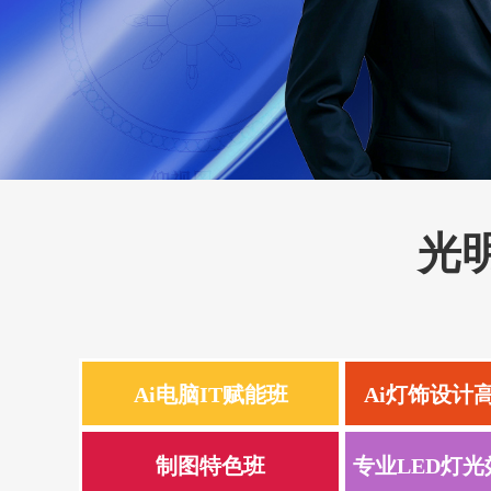
光
Ai电脑IT赋能班
Ai灯饰设计
制图特色班
专业LED灯