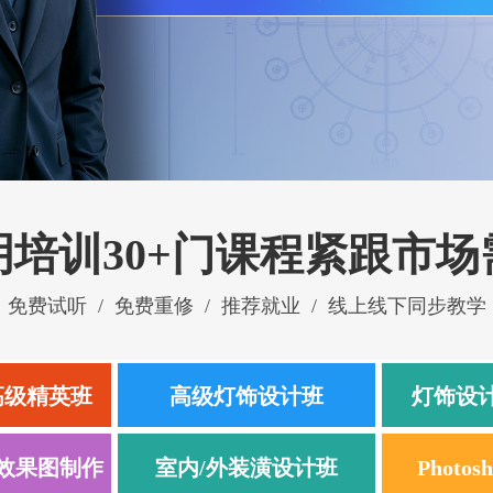
明培训
30+门课程紧跟市场
免费试听  /  免费重修
  /  
推荐就业
  /  线上线下同步教学
高级精英班
高级灯饰设计班
灯饰设
光效果图制作
室内/外装潢设计班
Photo